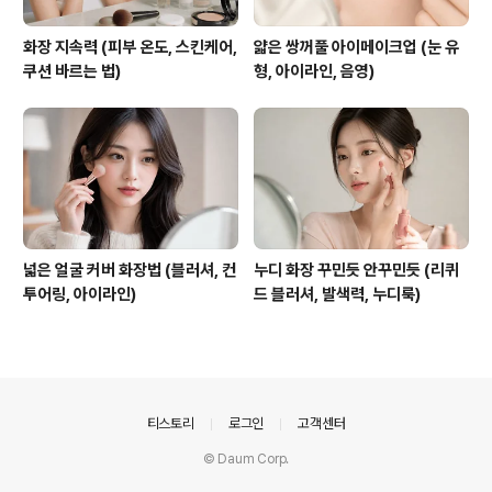
화장 지속력 (피부 온도, 스킨케어,
얇은 쌍꺼풀 아이메이크업 (눈 유
쿠션 바르는 법)
형, 아이라인, 음영)
넓은 얼굴 커버 화장법 (블러셔, 컨
누디 화장 꾸민듯 안꾸민듯 (리퀴
투어링, 아이라인)
드 블러셔, 발색력, 누디룩)
의안내
티스토리
로그인
고객센터
© Daum Corp.