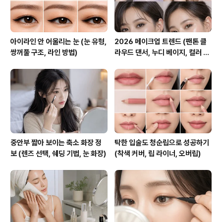
아이라인 안 어울리는 눈 (눈 유형,
2026 메이크업 트렌드 (팬톤 클
쌍꺼풀 구조, 라인 방법)
라우드 댄서, 누디 베이지, 컬러 전
망)
중안부 짧아 보이는 축소 화장 정
탁한 입술도 청순립으로 성공하기
보 (렌즈 선택, 쉐딩 기법, 눈 화장)
(착색 커버, 립 라이너, 오버립)