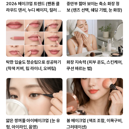
2026 메이크업 트렌드 (팬톤 클
중안부 짧아 보이는 축소 화장 정
라우드 댄서, 누디 베이지, 컬러 전
보 (렌즈 선택, 쉐딩 기법, 눈 화장)
망)
탁한 입술도 청순립으로 성공하기
화장 지속력 (피부 온도, 스킨케어,
(착색 커버, 립 라이너, 오버립)
쿠션 바르는 법)
얇은 쌍꺼풀 아이메이크업 (눈 유
봄 메이크업 (색조 조합, 이목구비,
형, 아이라인, 음영)
그러데이션)