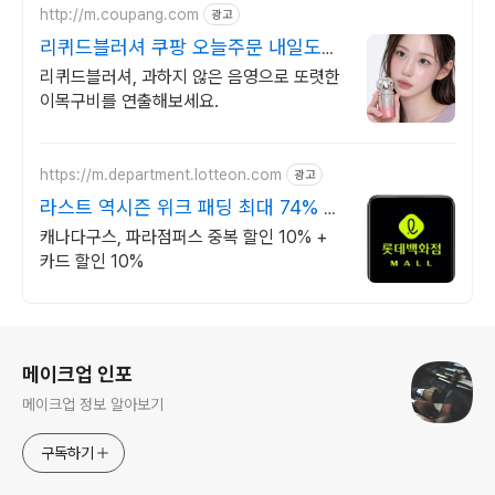
http://m.coupang.com
광고
리퀴드블러셔 쿠팡 오늘주문 내일도착
로켓배송
리퀴드블러셔, 과하지 않은 음영으로 또렷한
이목구비를 연출해보세요.
https://m.department.lotteon.com
광고
라스트 역시즌 위크 패딩 최대 74% 할
인
캐나다구스, 파라점퍼스 중복 할인 10% +
카드 할인 10%
로그 정보
메이크업 인포
메이크업 정보 알아보기
구독하기