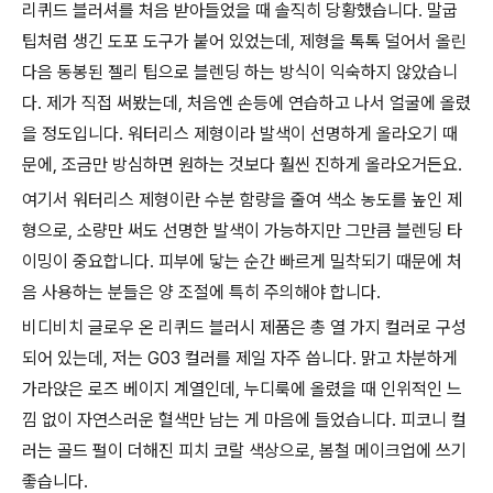
리퀴드 블러셔를 처음 받아들었을 때 솔직히 당황했습니다. 말굽
팁처럼 생긴 도포 도구가 붙어 있었는데, 제형을 톡톡 덜어서 올린
다음 동봉된 젤리 팁으로 블렌딩 하는 방식이 익숙하지 않았습니
다. 제가 직접 써봤는데, 처음엔 손등에 연습하고 나서 얼굴에 올렸
을 정도입니다. 워터리스 제형이라 발색이 선명하게 올라오기 때
문에, 조금만 방심하면 원하는 것보다 훨씬 진하게 올라오거든요.
여기서 워터리스 제형이란 수분 함량을 줄여 색소 농도를 높인 제
형으로, 소량만 써도 선명한 발색이 가능하지만 그만큼 블렌딩 타
이밍이 중요합니다. 피부에 닿는 순간 빠르게 밀착되기 때문에 처
음 사용하는 분들은 양 조절에 특히 주의해야 합니다.
비디비치 글로우 온 리퀴드 블러시 제품은 총 열 가지 컬러로 구성
되어 있는데, 저는 G03 컬러를 제일 자주 씁니다. 맑고 차분하게
가라앉은 로즈 베이지 계열인데, 누디룩에 올렸을 때 인위적인 느
낌 없이 자연스러운 혈색만 남는 게 마음에 들었습니다. 피코니 컬
러는 골드 펄이 더해진 피치 코랄 색상으로, 봄철 메이크업에 쓰기
좋습니다.