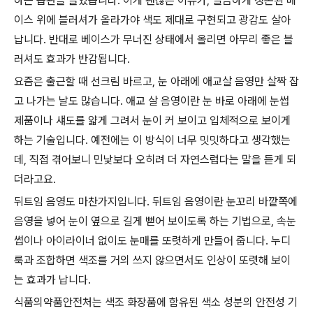
하는 습관을 들였습니다. 이게 괜찮은 이유가, 깔끔하게 정돈된 베
이스 위에 블러셔가 올라가야 색도 제대로 구현되고 광감도 살아
납니다. 반대로 베이스가 무너진 상태에서 올리면 아무리 좋은 블
러셔도 효과가 반감됩니다.
요즘은 출근할 때 선크림 바르고, 눈 아래에 애교살 음영만 살짝 잡
고 나가는 날도 많습니다. 애교 살 음영이란 눈 바로 아래에 눈썹
제품이나 섀도를 얇게 그려서 눈이 커 보이고 입체적으로 보이게
하는 기술입니다. 예전에는 이 방식이 너무 밋밋하다고 생각했는
데, 직접 겪어보니 민낯보다 오히려 더 자연스럽다는 말을 듣게 되
더라고요.
뒤트임 음영도 마찬가지입니다. 뒤트임 음영이란 눈꼬리 바깥쪽에
음영을 넣어 눈이 옆으로 길게 뻗어 보이도록 하는 기법으로, 속눈
썹이나 아이라이너 없이도 눈매를 또렷하게 만들어 줍니다. 누디
룩과 조합하면 색조를 거의 쓰지 않으면서도 인상이 또렷해 보이
는 효과가 납니다.
식품의약품안전처는 색조 화장품에 함유된 색소 성분의 안전성 기