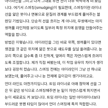
아이라인을 그리고 나서 그대로 두면 선이 너무 딱딱하게 떠 보입
니다. 여기서 스머징(smudging)이 필요한데, 스머징이란 라이너
선을 얇은 붓이나 면봉으로 문질러 경계를 부드럽게 풀어주는 블
렌딩 기법입니다. 단순히 선을 흐리는 게 아니라, 무쌍에서는 마치
쌍꺼풀 라인처럼 보이도록 일부러 특정 위치에 음영을 만들어주는
역할을 합니다.
방법은 이렇습니다. 아이라인을 그린 바로 위쪽, 쌍꺼풀이 있다면
생겼을 것 같은 위치에 얇은 붓으로 섀도우를 살살 올려줍니다. 눈
꼬리 쪽으로 갈수록 좀 더 진하게, 앞머리 쪽은 자연스럽게 흐려지
도록 조절합니다. 제가 직접 써봤는데, 이 작업 유무의 차이가 생각
보다 굉장히 컸습니다. 스머징 전에는 아이라인이 그냥 선 하나로
보였는데, 풀어주고 나니 눈 전체에 깊이감이 생기더라고요.
언더 라인도 마찬가지입니다. 트임 라이너로 아래 점막에 선을 그
은 뒤 같은 방식으로 스머징해주면 눈 밑이 자연스럽게 퍼지면서
눈이 세로로도 커 보입니다. 트임 라이너는 일반 아이라이너보다
부드러운 붓펜 타입이 많아서 언더 스머징에 특히 적합합니다.