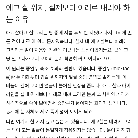
애교 살 위치, 실제보다 아래로 내려야 하
는 이유
애교살애교 살 그리는 팁 중에 저를 두세 번 지웠다 다시 그리게 만
든 것이 바로 이 위치 문제였습니다. 실제 내 애교 살보다 아래에
그리라는 말이 처음엔 직관에 어긋나는 느낌이었거든요. 근데 그
냥 밀고 나가보니 오히려 눈이 확연히 커 보이더라고요.
이 원리는 중안부 축소 효과와 관련이 있습니다. 중안부(mid-fac
e)란 눈 아래부터 입술 위까지의 얼굴 중앙 영역을 말하는데, 이
비율이 길어 보이면 얼굴이 늘어진 인상을 줍니다. 애교 살과 아이
라인을 실제 위치보다 아래로 내려 그리면 눈과 코 사이의 거리가
시각적으로 좁아 보이면서 중안부가 짧아지는 효과가 생깁니다.
동시에 눈 자체도 세로 폭이 넓어 보이게 되죠.
다만 여기서 한 가지 짚고 싶은 게 있습니다. 애교살을 내려서 그리
는 팁이 모든 얼굴에 동일하게 적용되지는 않습니다. 눈이 처진 형