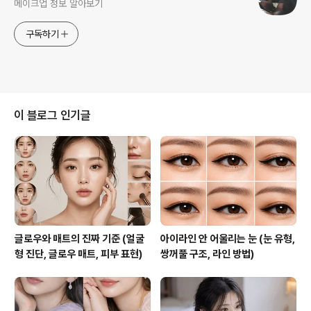
메이크업 정보 알아보기
구독하기
이 블로그 인기글
글로우와 매트의 진짜 기준 (얼굴
아이라인 안 어울리는 눈 (눈 유형,
형 진단, 글로우 매트, 피부 표현)
쌍꺼풀 구조, 라인 방법)