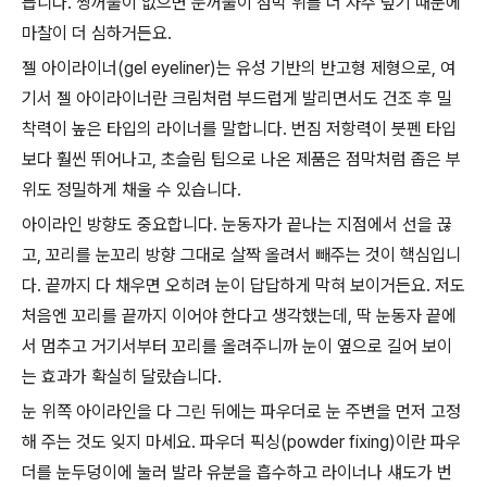
릅니다. 쌍꺼풀이 없으면 눈꺼풀이 점막 위를 더 자주 덮기 때문에
마찰이 더 심하거든요.
젤 아이라이너(gel eyeliner)는 유성 기반의 반고형 제형으로, 여
기서 젤 아이라이너란 크림처럼 부드럽게 발리면서도 건조 후 밀
착력이 높은 타입의 라이너를 말합니다. 번짐 저항력이 붓펜 타입
보다 훨씬 뛰어나고, 초슬림 팁으로 나온 제품은 점막처럼 좁은 부
위도 정밀하게 채울 수 있습니다.
아이라인 방향도 중요합니다. 눈동자가 끝나는 지점에서 선을 끊
고, 꼬리를 눈꼬리 방향 그대로 살짝 올려서 빼주는 것이 핵심입니
다. 끝까지 다 채우면 오히려 눈이 답답하게 막혀 보이거든요. 저도
처음엔 꼬리를 끝까지 이어야 한다고 생각했는데, 딱 눈동자 끝에
서 멈추고 거기서부터 꼬리를 올려주니까 눈이 옆으로 길어 보이
는 효과가 확실히 달랐습니다.
눈 위쪽 아이라인을 다 그린 뒤에는 파우더로 눈 주변을 먼저 고정
해 주는 것도 잊지 마세요. 파우더 픽싱(powder fixing)이란 파우
더를 눈두덩이에 눌러 발라 유분을 흡수하고 라이너나 섀도가 번