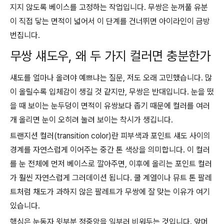
지지 않도록 베이스를 고정하는 작업입니다. 무쌍은 눈꺼풀 유분
이 직접 닿는 면적이 넓어서 이 단계를 건너뛰면 아이라인이 금방
번집니다.
무쌍 섀도우, 왜 두 가지 컬러면 충분한가
섀도를 얼마나 올려야 예쁘냐는 질문, 저도 오래 고민했습니다. 많
이 올릴수록 입체감이 생길 것 같지만, 무쌍은 반대입니다. 눈을 떴
을 때 보이는 눈두덩이 면적이 유쌍보다 좁기 때문에 컬러를 여러
개 올리면 눈이 오히려 눌려 보이는 착시가 생깁니다.
트랜지션 컬러(transition color)란 피부색과 포인트 섀도 사이의
경계를 자연스럽게 이어주는 중간 톤 색상을 의미합니다. 이 컬러
를 눈 전체에 먼저 베이스로 깔아주면, 이후에 올리는 포인트 컬러
가 훨씬 자연스럽게 그러데이션 됩니다. 쿨 계열이나 뮤트 톤 팔레
트처럼 채도가 과하지 않은 팔레트가 무쌍에 잘 맞는 이유가 여기
있습니다.
핵심은 눈동자 윗부분 정중앙을 일부러 비워두는 것입니다. 앞머