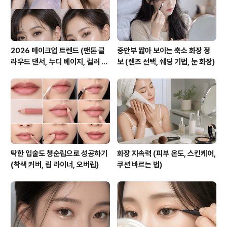
2026 메이크업 트렌드 (팬톤 클
중안부 짧아 보이는 축소 화장 정
라우드 댄서, 누디 베이지, 컬러 전
보 (렌즈 선택, 쉐딩 기법, 눈 화장)
망)
탁한 입술도 청순립으로 성공하기
화장 지속력 (피부 온도, 스킨케어,
(착색 커버, 립 라이너, 오버립)
쿠션 바르는 법)