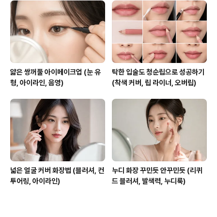
얇은 쌍꺼풀 아이메이크업 (눈 유
탁한 입술도 청순립으로 성공하기
형, 아이라인, 음영)
(착색 커버, 립 라이너, 오버립)
넓은 얼굴 커버 화장법 (블러셔, 컨
누디 화장 꾸민듯 안꾸민듯 (리퀴
투어링, 아이라인)
드 블러셔, 발색력, 누디룩)