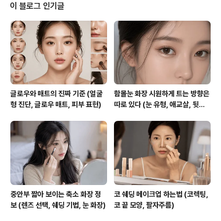
이 블로그 인기글
글로우와 매트의 진짜 기준 (얼굴
함몰눈 화장 시원하게 트는 방향은
형 진단, 글로우 매트, 피부 표현)
따로 있다 (눈 유형, 애교살, 뒷밑
트임)
중안부 짧아 보이는 축소 화장 정
코 쉐딩 메이크업 하는법 (코렉팅,
보 (렌즈 선택, 쉐딩 기법, 눈 화장)
코 끝 모양, 팔자주름)