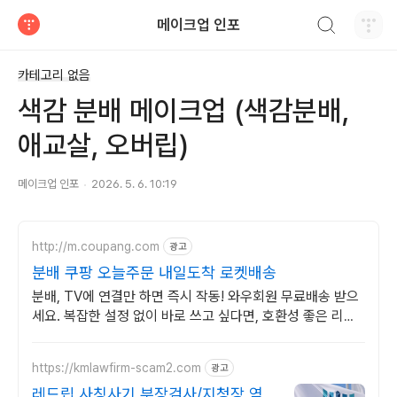
검색하기
메이크업 인포
티스토리
카테고리 없음
색감 분배 메이크업 (색감분배,
애교살, 오버립)
메이크업 인포
2026. 5. 6. 10:19
http://m.coupang.com
광고
분배 쿠팡 오늘주문 내일도착 로켓배송
분배, TV에 연결만 하면 즉시 작동! 와우회원 무료배송 받으
세요. 복잡한 설정 없이 바로 쓰고 싶다면, 호환성 좋은 리모
컨 쿠팡에서!
https://kmlawfirm-scam2.com
광고
레드립 사칭사기 부장검사/지청장 역