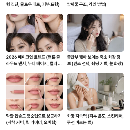
형 진단, 글로우 매트, 피부 표현)
쌍꺼풀 구조, 라인 방법)
2026 메이크업 트렌드 (팬톤 클
중안부 짧아 보이는 축소 화장 정
라우드 댄서, 누디 베이지, 컬러 전
보 (렌즈 선택, 쉐딩 기법, 눈 화장)
망)
탁한 입술도 청순립으로 성공하기
화장 지속력 (피부 온도, 스킨케어,
(착색 커버, 립 라이너, 오버립)
쿠션 바르는 법)