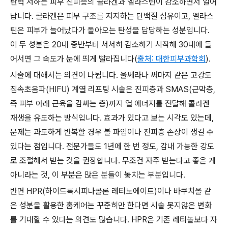
탄력 저하는 피부 진피층의 콜라겐과 엘라스틴이 감소하면서 일어
납니다. 콜라겐은 피부 구조를 지지하는 단백질 섬유이고, 엘라스
틴은 피부가 늘어났다가 돌아오는 탄성을 담당하는 성분입니다.
이 두 성분은 20대 중반부터 서서히 감소하기 시작해 30대에 들
어서면 그 속도가 눈에 띄게 빨라집니다(
출처: 대한피부과학회
).
시술에 대해서는 의견이 나뉩니다. 울쎄라나 써마지 같은 고강도
집속초음파(HIFU) 계열 리프팅 시술은 진피층과 SMAS(근막층,
즉 피부 아래 근육을 감싸는 층)까지 열 에너지를 전달해 콜라겐
재생을 유도하는 방식입니다. 효과가 있다고 보는 시각도 있는데,
문제는 과도하게 반복할 경우 볼 파임이나 진피층 손상이 생길 수
있다는 점입니다. 전문가들도 1년에 한 번 정도, 감내 가능한 강도
로 조절해서 받는 것을 권장합니다. 무조건 자주 받는다고 좋은 게
아니라는 것, 이 부분은 많은 분들이 놓치는 부분입니다.
반면 HPR(하이드록시피나콜론 레티노에이트)이나 바쿠치올 같
은 성분을 활용한 홈케어는 꾸준히만 한다면 시술 못지않은 변화
를 기대할 수 있다는 의견도 많습니다. HPR은 기존 레티놀보다 자