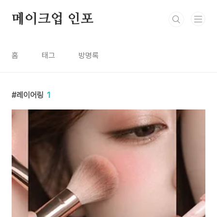
본문 바로가기
메이크업 인포
홈
태그
방명록
레이어링
1