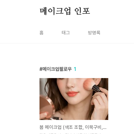
본문 바로가기
메이크업 인포
홈
태그
방명록
메이크업팔로우
1
봄 메이크업 (색조 조합, 이목구비, 그러데이션)