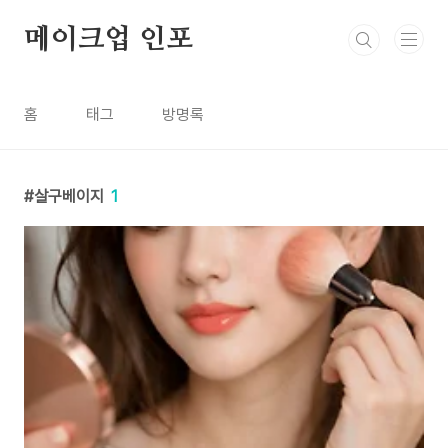
본문 바로가기
메이크업 인포
홈
태그
방명록
살구베이지
1