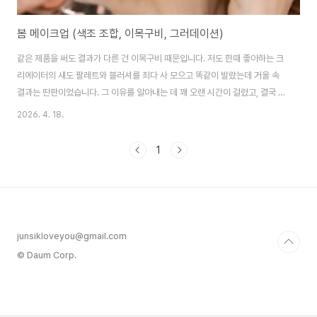
봄 메이크업 (색조 조합, 이목구비, 그러데이션)
같은 제품을 써도 결과가 다른 건 이목구비 때문입니다. 저도 한때 좋아하는 크
리에이터의 섀도 팔레트와 블러셔를 죄다 사 모으고 똑같이 발랐는데 거울 속
결과는 딴판이었습니다. 그 이유를 알아내는 데 꽤 오랜 시간이 걸렸고, 결국 제
품이 아니라 적용 방식이 문제였다는 걸 깨달았습니다. 색조 조합이 맞아야 메
2026. 4. 18.
이크업이 산다살구 베이지 계열 색조를 쓰면 붕 뜨거나 촌스럽다고 생각하는
분들이 꽤 많습니다. 저도 한동안 그 색 계열을 통째로 기피했습니다. 그런데 제
1
가 직접 써보고 나서야 알았는데, 문제는 색 자체가 아니라 톤 온 톤(tone-on-
tone) 방식으로 묶어주지 않아서였습니다. 톤 온 톤이란 동일한 색상 계열을
섀도, 블러셔, 립에 일관되게 배치해 전체 메이크업이 하나의 색온도로 읽히게
하는 기법을 ..
junsikloveyou@gmail.com
© Daum Corp.