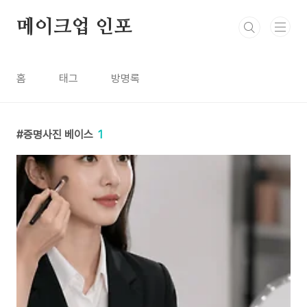
본문 바로가기
메이크업 인포
홈
태그
방명록
증명사진 베이스
1