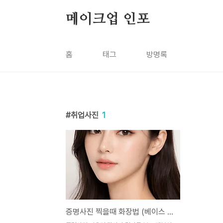
본문 바로가기
메이크업 인포
홈
태그
방명록
취업사진
1
증명사진 찍을때 화장법 (베이스 질감, 플래시 대응, 눈매 보정)