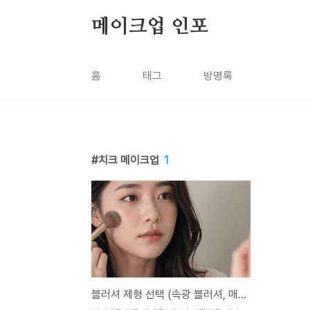
본문 바로가기
메이크업 인포
홈
태그
방명록
치크 메이크업
1
블러셔 제형 선택 (속광 블러셔, 매트 블러셔, 베이스 궁합)