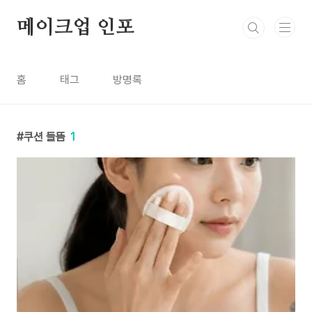
본문 바로가기
메이크업 인포
홈
태그
방명록
쿠션 들뜸
1