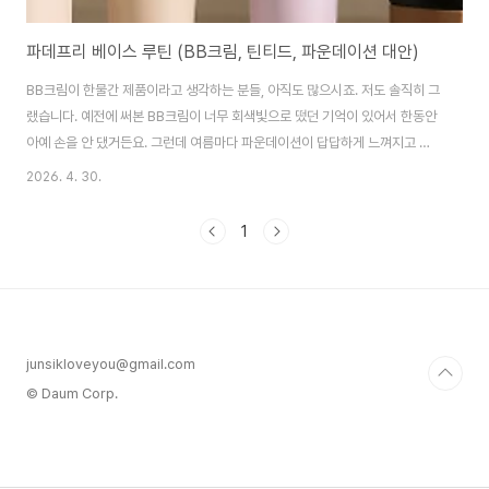
파데프리 베이스 루틴 (BB크림, 틴티드, 파운데이션 대안)
BB크림이 한물간 제품이라고 생각하는 분들, 아직도 많으시죠. 저도 솔직히 그
랬습니다. 예전에 써본 BB크림이 너무 회색빛으로 떴던 기억이 있어서 한동안
아예 손을 안 댔거든요. 그런데 여름마다 파운데이션이 답답하게 느껴지고 선
크림만 바르고 나가면 얼굴이 칙칙해 보이는 게 계속 신경 쓰여서, 어쩔 수 없이
2026. 4. 30.
다시 들여다보게 됐습니다. 그 결과가 꽤 달라서 이 글을 씁니다. BB크림과 틴
티드 제품, 지금은 다르다파데프리(파운데이션 프리)라는 말이 베이스 메이크
1
업 시장에서 자연스럽게 자리 잡고 있습니다. 여기서 파데프리란 파운데이션
없이 선케어 또는 가벼운 베이스 제품만으로 피부 톤을 정리하는 루틴을 의미
합니다. 쿠션이나 파운데이션을 올리면 피부가 눌리는 느낌이 불편한 분들, 덥
고 습한 날씨에 화장이 밀리는..
junsikloveyou@gmail.com
© Daum Corp.