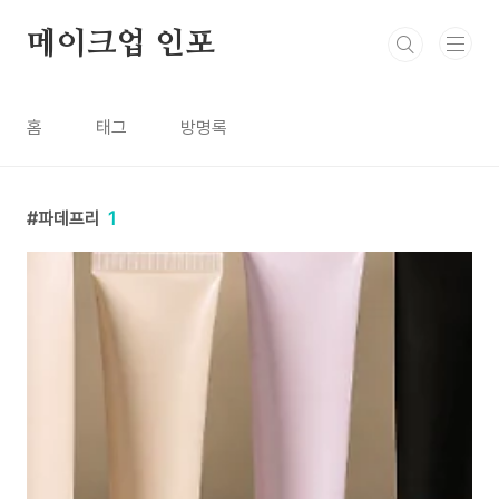
본문 바로가기
메이크업 인포
홈
태그
방명록
파데프리
1