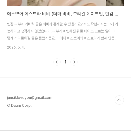
에스쁘아 에스트라 비비 (더마 비비, 모리걸 메이크업, 민감 피부)
민감 피부에 커버력 좋은 비비가 존재할 수 있을까요? 저도 작년까지는 그게 가
능하다고 생각하지 않았습니다. 피부가 예민해진 뒤로 베이스 고르는 일이 그
렇게 까다로워질 줄은 몰랐거든요. 그러다 에스쁘아와 에스트라가 함께 만든
더마 커버 블레미쉬 밤 비비를 직접 써보고 나서 생각이 완전히 바뀌었습니다.
2026. 5. 4.
더마 비비가 바꾼 베이스 루틴피부가 예민해지기 시작한 게 작년 겨울이었습니
다. 건조한 날씨 때문인지 뭔가 바르기만 하면 따갑거나 빨개지는 날이 많아졌
1
고, 그때부터 베이스를 고르는 기준이 완전히 달라졌습니다. 예전엔 커버력만
보고 골랐는데 이젠 성분 먼저 뒤집어 보게 됐습니다.비비크림으로 넘어온 것
도 그즈음이었는데, 문제는 시중 비비 대부분이 색이 칙칙하거나 제형이 꾸덕
거려서 결이 다 드러나는 경우가 많다는 ..
junsikloveyou@gmail.com
© Daum Corp.