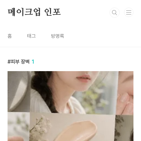
본문 바로가기
메이크업 인포
홈
태그
방명록
피부 장벽
1