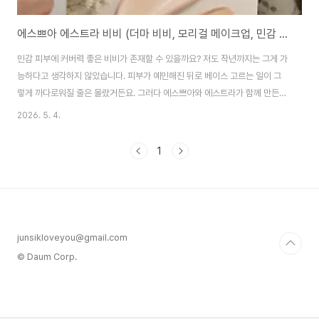
에스쁘아 에스트라 비비 (더마 비비, 모리걸 메이크업, 민감 피부)
민감 피부에 커버력 좋은 비비가 존재할 수 있을까요? 저도 작년까지는 그게 가
능하다고 생각하지 않았습니다. 피부가 예민해진 뒤로 베이스 고르는 일이 그
렇게 까다로워질 줄은 몰랐거든요. 그러다 에스쁘아와 에스트라가 함께 만든
더마 커버 블레미쉬 밤 비비를 직접 써보고 나서 생각이 완전히 바뀌었습니다.
2026. 5. 4.
더마 비비가 바꾼 베이스 루틴피부가 예민해지기 시작한 게 작년 겨울이었습니
다. 건조한 날씨 때문인지 뭔가 바르기만 하면 따갑거나 빨개지는 날이 많아졌
1
고, 그때부터 베이스를 고르는 기준이 완전히 달라졌습니다. 예전엔 커버력만
보고 골랐는데 이젠 성분 먼저 뒤집어 보게 됐습니다.비비크림으로 넘어온 것
도 그즈음이었는데, 문제는 시중 비비 대부분이 색이 칙칙하거나 제형이 꾸덕
거려서 결이 다 드러나는 경우가 많다는 ..
junsikloveyou@gmail.com
© Daum Corp.