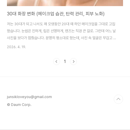
30대 화장 변화 (메이크업 습관, 탄력 관리, 피부 노화)
저는 30대가 되고 나서도 꽤 오랫동안 20대 때 하던 메이크업을 그대로 고집
했습니다. 눈썹은 진하게, 립은 선명하게, 렌즈는 직경 큰 걸로. 그런데 어느 날
사진을 보다가 멈췄습니다. 분명히 평소대로 했는데, 사진 속 얼굴은 무겁고 답
답해 보였습니다. 제품 문제인 줄 알고 파운데이션도 바꿔봤지만 오히려 역효
2026. 4. 19.
과였습니다. 그제야 깨달았습니다. 문제는 제품이 아니라 습관이었다는 것을.
30대에 바뀌어야 할 메이크업 습관메이크업을 하면 할수록 오히려 나이 들어
1
보인다는 느낌, 저만 받는 게 아닐 겁니다. 이런 상황을 단순히 노화의 문제로
보는 시각도 있는데, 저는 대부분이 습관의 문제라고 생각합니다. 그중 가장 크
게 영향을 주는 요소가 세 가지입니다.첫 번째는 중안부(中顔部) 메이크업입
니다. 중안부란 이마 ..
junsikloveyou@gmail.com
© Daum Corp.