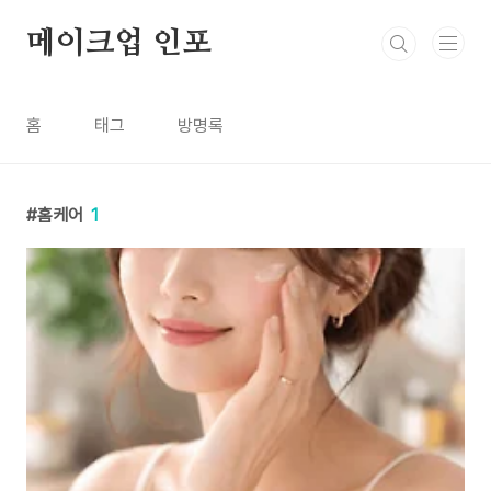
본문 바로가기
메이크업 인포
홈
태그
방명록
홈케어
1