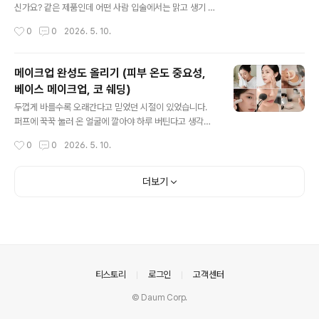
란, 눈을 정면에서 봤을 때 눈두덩이 중간 부분이 주변보다
신가요? 같은 제품인데 어떤 사람 입술에서는 맑고 생기 있
볼록하게 솟아 있고, 옆 각도에서 확인하면 눈이 눈썹뼈보
게 표현되는데 저한테만 칙칙하게 가라앉는 느낌. 저는 오
작성시간
0
0
2026. 5. 10.
다 앞으로 나와 있는 형태를 말합니다. 이런 눈은 메이크업
랫동안 그게 입술 모양 탓이라고 생각했습니다. 제가 직접
을 하지 않아도 이미 입체감이 충분하..
써보고 나서야 진짜 원인이 따로 있다는 걸 알았습니다. 바
로 입술 착색 라인이었습니다. 립 메이크업이 매번 실패하
메이크업 완성도 올리기 (피부 온도 중요성,
는 이유, 착색 커버혹시 아무리 예쁜 컬러를 골라도 입술이
베이스 메이크업, 코 쉐딩)
깔끔하게 표현되지 않는다면, 립 착색(lip staining)을 먼
글 내용
저 의심해보셔야 합니다. 립 착색이란 색소침착으로 인해
두껍게 바를수록 오래간다고 믿었던 시절이 있었습니다.
입술 외곽 라인에 짙은 테두리처럼 자리 잡은 얼룩을 뜻합
퍼프에 꾹꾹 눌러 온 얼굴에 깔아야 하루 버틴다고 생각했
니다. 특히 커피, 와인, 색소가 강한 음식을 자주 드시는 분
는데, 사진으로 찍힌 제 얼굴을 보고 나서야 그게 완전히 틀
작성시간
0
0
2026. 5. 10.
들일수록 이 라인이 더 선명하게 자리 잡습니다.제가 직접
렸다는 걸 알았습니다. 거울에서는 그럭저럭 괜찮아 보였
부딪혀봤는데, ..
는데, 카메라 앞에서는 피부가 떡지고 뭉쳐 있었습니다. 그
때부터 하나씩 방법을 뜯어고치기 시작했습니다. 피부 온
더보기
도가 베이스 메이크업을 결정한다세안 직후 달아오른 얼굴
에 바로 기초를 바르는 게 당연한 순서라고 생각했습니다.
그런데 드라이기로 머리를 말리고 나서 선크림을 바르면
뭔가 잘 안 먹히는 느낌이 매번 있었습니다. 그냥 컨디션 탓
인 줄 알았는데, 알고 보니 피부 온도가 문제였습니다.피부
온도가 높아지면 경피 수분 손실(TEWL)이 증가합니다. 경
의안내
티스토리
로그인
고객센터
피 수분 손실이란 피부 표면을 통해 ..
© Daum Corp.