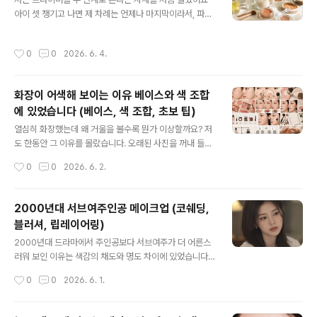
습니다. 수분이 부족해서 베이스가 뜬다고 생각했는데, 진
아이 셋 챙기고 나면 제 차례는 언제나 마지막이라서, 파운
짜 문제는 피부 온도였습니다. 피부에 열이 남아 있는 상태
데이션 하나 두드리고 나가는 게 전부였거든요. 그런데 그
에서 파운데이션을 올리면 밀착(adhesion)이 제대로 이
게 오히려 더 이상해 보인다는 걸 뒤늦게 깨달았습니다. 피
루어지지 않습니다. 여기서 밀착이란 피부 표면과 제품 사
작성시간
0
0
2026. 6. 4.
부만 들떠 있고 나머지가 아무것도 없으니까, 화장을 한 건
이의 결합력을 말하는데, 피부 온도가 높을수록 유분이 먼
지 안 한 건지 모르는 얼굴이 돼버린 거죠. 그래서 이내용을
저 올라와 이 결합력을 방해합니..
자세하게 알아보겠습니다 페이스 오일과 프라이머, 순서가
화장이 어색해 보이는 이유 베이스와 색 조합
다르면 결과도 다릅니다일반적으로 페이스 오일은 보습용
에 있었습니다 (베이스, 색 조합, 초보 팁)
으로 그냥 덜어서 바르면 된다고 알고 있는 분들이 많은데,
글 내용
저는 그 방식으로 썼다가 얼굴이 떡지는 경험을 했습니다.
열심히 화장했는데 왜 거울을 볼수록 뭔가 이상할까요? 저
처음엔 많이 바를수록 촉촉해진다고 생각했는데, 과하게
도 한동안 그 이유를 몰랐습니다. 오래된 사진을 꺼내 들여
쓰면 모공이 숨을 못 쉬어서 오히려 모공이 넓어지고 피부
다보고 나서야 보이기 시작했습니다. 베이스가 목과 따로
작성시간
0
0
2026. 6. 2.
가 무거워집니다.페이스 오일은 에센..
놀고, 볼 전체가 불타고 있었습니다. 지금부터 제가 직접 겪
고 고친 메이크업 문제들, 하나씩 풀어드리겠습니다. 베이
스가 떠 있다면 두께부터 의심하세요화장이 어색해 보이는
2000년대 서브여주인공 메이크업 (코쉐딩,
이유의 절반은 베이스 표현에서 납니다. 저도 예전에는 커
블러셔, 립레이어링)
버력이 높을수록 좋다고 생각했습니다. 그래서 파운데이션
글 내용
을 두껍게 덧바르는 걸 당연하게 여겼습니다. 그런데 제가
2000년대 드라마에서 주인공보다 서브여주가 더 어른스
직접 써봤는데, 두껍게 올릴수록 오히려 피부가 더 안 좋아
러워 보인 이유는 색감의 채도와 명도 차이에 있었습니다.
보인다는 걸 알게 됐습니다.파운데이션을 얇게 한 겹만 발
저도 어릴 때 그걸 느꼈는데, 왜 그런지는 한참 나중에야 알
작성시간
0
0
2026. 6. 1.
랐을 때 처음엔 뭔가 부족한 느낌이 들었습니다. 그런데 마
았습니다. 직접 그 무드를 재현해 보니 생각보다 기술적인
무리하고 보면 전체 화장이 훨씬 자..
포인트가 꽤 구체적이었고, 따라 하다가 예상과 다른 결과
가 나오기 쉬운 부분도 있었습니다. 코쉐딩 방향이 분위기