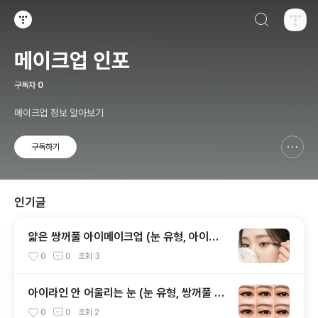
검색하기
티스토리
메이크업 인포
구독자
0
메이크업 정보 알아보기
구독하기
신고하기 레이어
열기
인기글
얇은 쌍꺼풀 아이메이크업 (눈 유형, 아이라
인, 음영)
0
0
조회
3
아이라인 안 어울리는 눈 (눈 유형, 쌍꺼풀 구
조, 라인 방법)
0
0
조회
2